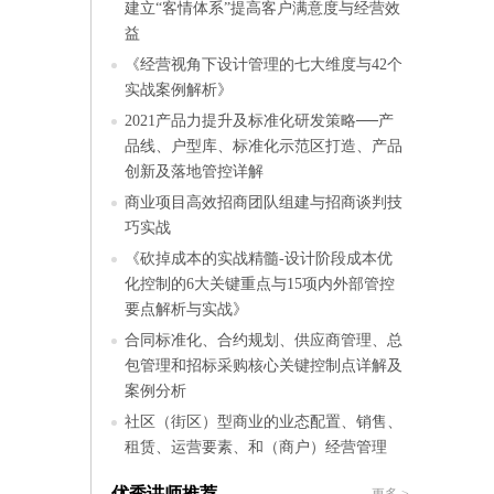
建立“客情体系”提高客户满意度与经营效
益
《经营视角下设计管理的七大维度与42个
实战案例解析》
2021产品力提升及标准化研发策略──产
品线、户型库、标准化示范区打造、产品
创新及落地管控详解
商业项目高效招商团队组建与招商谈判技
巧实战
《砍掉成本的实战精髓-设计阶段成本优
化控制的6大关键重点与15项内外部管控
要点解析与实战》
合同标准化、合约规划、供应商管理、总
包管理和招标采购核心关键控制点详解及
案例分析
社区（街区）型商业的业态配置、销售、
租赁、运营要素、和（商户）经营管理
优秀讲师推荐
更多
>