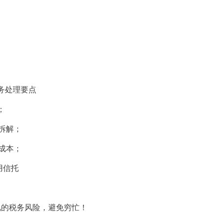
；
务处理要点
；
拆解；
成本；
用信托
的税务风险，避免穷忙！