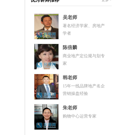
吴老师
著名经济学家、房地产
学者
陈倍麟
商业地产定位规与划专
家
韩老师
15年一线品牌地产名企
营销操盘经验
朱老师
购物中心运营专家