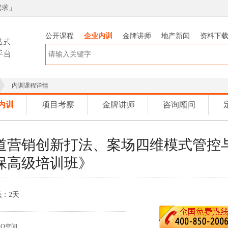
需求
」
公开课程
企业内训
金牌讲师
地产新闻
资料下
内训课程详情
内训
项目考察
金牌讲师
咨询顾问
道营销创新打法、案场四维模式管控
保高级培训班》
长
：2天
QQ空间