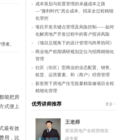
成本策划与前置管理的卓越成本之路
—“微利时代”房企成本、招采全过程精细
化管控
项目开发关键点管理及风险控制——如何
化解房地产开发过程中的客户投诉风险
《项目总视角下的设计管理与跨界协同》
管理者。
商业地产前期调研规划定位与招商精细化
管理
社区（街区）型商业的业态配置、销售、
租赁、运营要素、和（商户）经营管理
新形势下房地产住宅批量精装修项目全程
精细化管理
都能把房
优秀讲师推荐
更多
>
方式便上
王老师
式最有效
资深房地产全程营销实
费用，比
战专家