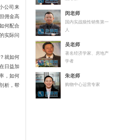
小公司来
闵老师
但佣金高
国内实战狼性销售第一
如何配合
人
的实际问
吴老师
著名经济学家、房地产
？就如何
学者
在日益加
朱老师
率，如何
购物中心运营专家
剖析，帮