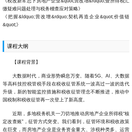
《税改新常态下房地产企业&quot;营改增&rdquo;暨所得税汇
缴疑难问题处理与税务稽查应对策略》
《把握&ldquo;营改增&rdquo;契机再造企业&quot;价值链
&quot;》
课程大纲
【课程背景】
大数据时代，商业形势瞬息万变。随着5G、AI、大数据
等高科技控税管税手段在税收征管系统一波高过一波的迭代
升级，新的智能监控措施和税收征管理念不断推进，推动中
国税制和税收征管再一次登上了新高度。
近期，多地税务机关一刀切地推动房地产企业所得税“核
定改查账”，征管方式突变。我们看到，征管环境和税收政策
在巨变，而房地产企业是业务资金量大、涉税种类多、运营