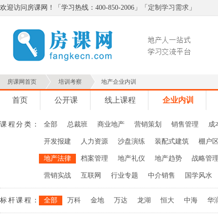
欢迎访问房课网！「学习热线：400-850-2006」「
定制学习需求
」
房课网首页
培训考察
地产企业内训
首页
公开课
线上课程
企业内训
课程分类：
全部
总裁班
商业地产
营销策划
销售管理
成
开发报建
人力资源
沙盘演练
装配式建筑
棚户
地产法律
档案管理
地产礼仪
地产趋势
战略管
营销实战
互联网
行业专题
中介销售
国学风水
标杆课程：
全部
万科
金地
万达
龙湖
恒大
中海
华