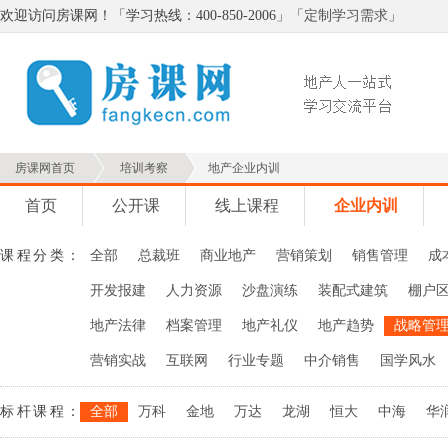
欢迎访问房课网！「学习热线：400-850-2006」「
定制学习需求
」
房课网首页
培训考察
地产企业内训
首页
公开课
线上课程
企业内训
课程分类：
全部
总裁班
商业地产
营销策划
销售管理
成
开发报建
人力资源
沙盘演练
装配式建筑
棚户
地产法律
档案管理
地产礼仪
地产趋势
战略管
营销实战
互联网
行业专题
中介销售
国学风水
标杆课程：
全部
万科
金地
万达
龙湖
恒大
中海
华