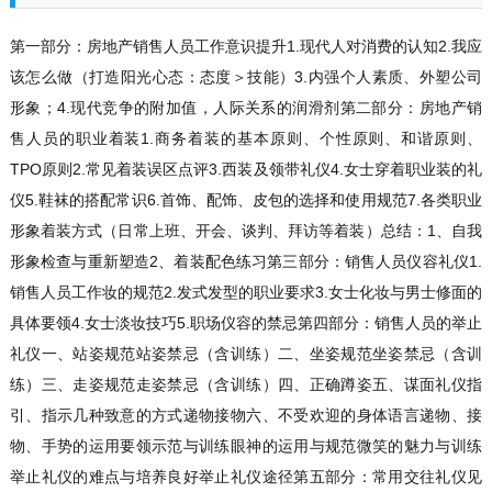
第一部分：房地产销售人员工作意识提升
1.现代人对消费的认知2.我应
该怎么做（打造阳光心态：态度＞技能）3.内强个人素质、外塑公司
形象；4.现代竞争的附加值，人际关系的润滑剂
第二部分：房地产销
售人员的职业着装
1.商务着装的基本原则、个性原则、和谐原则、
TPO原则2.常见着装误区点评3.西装及领带礼仪4.女士穿着职业装的礼
仪5.鞋袜的搭配常识6.首饰、配饰、皮包的选择和使用规范7.各类职业
形象着装方式（日常上班、开会、谈判、拜访等着装）总结：1、自我
形象检查与重新塑造2、着装配色练习
第三部分：销售人员仪容礼仪
1.
销售人员工作妆的规范2.发式发型的职业要求3.女士化妆与男士修面的
具体要领4.女士淡妆技巧5.职场仪容的禁忌
第四部分：销售人员的举止
礼仪
一、站姿规范站姿禁忌（含训练）二、坐姿规范坐姿禁忌（含训
练）三、走姿规范走姿禁忌（含训练）四、正确蹲姿五、谋面礼仪指
引、指示几种致意的方式递物接物六、不受欢迎的身体语言递物、接
物、手势的运用要领示范与训练眼神的运用与规范微笑的魅力与训练
举止礼仪的难点与培养良好举止礼仪途径
第五部分：常用交往礼仪
见