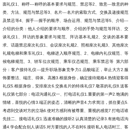
面礼仪1、称呼---称呼的基本要求与规范、禁忌等2、致意---致意的种
类、方法、规范与禁忌等3、名片---名片的索取方式、交换及递接规范
及禁忌等4、握手---握手的顺序、场合运用、规范与禁忌等5、介绍---
介绍的分类：他人介绍的要求与顺序、介绍的手势与规范等拜访、交
谈礼仪1、拜访的形象要求与规范、拜访基本礼规2、交谈的基本要
求、话题禁忌座次礼仪1、会议座次礼规2、照相座次礼规3、其他座次
礼规电梯和乘车礼仪1、电梯进入顺序规范、2、电梯内礼仪规范、等
候电梯规范、3、轿车位次规范、乘车仪态规范、乘车禁忌等
第六部
分：客户接待礼仪---提升职场形象竞争力
1.品貌端正，举止大方2.服
饰要整洁、端庄、得体、高雅3.根据身份，确定接待规格4.热情迎客得
礼仪5.根据身份，安排座次6.交换名片的特殊礼仪7.敬茶的礼仪8.送客
礼仪
第七部分：电话沟通礼仪
一、打电话礼仪1.重要的第一声2.饱满的
情绪，喜悦的心情3.端正的姿态，清晰的声音4.力求简洁，抓住要点5.
考虑到交谈对方的立场6.使对方感到有被尊重、重视的感觉7.打电话谁
先挂二、接电话礼仪1.迅速准确的接听2.认真清楚的记录3.有效电话沟
通4.学会配合别人谈话5.对方要找的人不在时6.接听私人电话时三、客