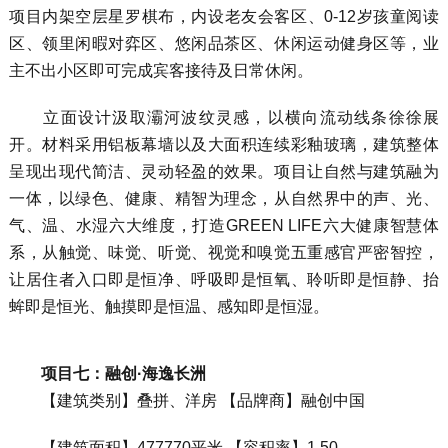
项目内架空层星罗棋布，内设老友会客区、0-12岁孩童阅读
区、领里闲暇对弈区、悠闲品茶区、休闲运动健身区等，业
主不出小区即可完成宾客接待及日常休闲。
立面设计汲取灞河波纹灵感，以横向流动线条徐徐展
开。材料采用铝板幕墙以及大面积连续彩釉玻璃，建筑整体
呈现出现代简洁、灵动轻盈的效果。项目让自然与建筑融为
一体，以绿色、健康、精智为理念，从自然界中的声、光、
气、温、水湿六大维度，打造GREEN LIFE六大健康智慧体
系，从触觉、味觉、听觉、视觉和嗅觉五重感官严密智控，
让居住者入口即是恒净、呼吸即是恒氧、聆听即是恒静、抬
蛑即是恒光、触摸即是恒温、感知即是恒湿。
项目七：融创·海逸长洲
【建筑类别】叠拼、洋房 【品牌商】融创中国
【建筑面积】477770平米 【容积率】1.50