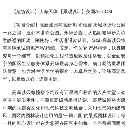
【建筑设计】上海天华 【景观设计】美国AECOM
【项目介绍】高新诚园与高新“时光绿廊”唐城墙遗址公园
一路之隔，近邻木塔寺公园、永阳公园，从热闹繁华步入诗
意静谧的距离，刚刚好，生活进退皆从容。绿城·高新诚园将
完美继承诚园系产品“精细、安定、恒久”的产品精髓，认真研
究每一个细节，以精细化工程打造极致居住体验，以全面安
宁的园区生活服务体系升华居者身心需求。项目凝结世界团
队智慧，包含对生活美学的探究，以卓然之姿，诠释高定风
华，以极致匠心，追溯本源。
高新诚园每幢楼下均设有五星酒店标准的入户大堂，架
空层功能实用性，与颜值高级感相得益彰。 高新诚园将大唐
时期的大都会文化和现代科技文明糅合，采用现代简约建筑
风，园区内园林设计使用的是“一轴四园”的景观园林设计，每
一处的匠心设计都在为您留在园区中的每一个停留瞬间而考