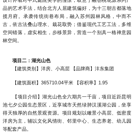
设计怀着对中式庭院美学的憧憬，取意于融创桃花源系列产
品的艺术手法，结合北方人居建筑偏好，为十三朝古都落地
揽月府。承袭传统街巷布局，融入苏州园林风格，中而不
古，依古法叠山理水、栽花取势；借鉴现代工艺工法，多维
空间错落，虚实相生，步移景异，营造一个别具一格禅意园
林空间。
项目二：湖光山色
【建筑类别】洋房、小高层 【品牌商】沣东集团
【建筑面积】365710.04平米 【容积率】1.95
【项目介绍】湖光山色全六期共一千亩，项目近距昆明
池七夕公园生态景区，近享城市天然绿肺汉溪湖公园，坐享
得天独厚的自然景观资源。项目规划以瞰景小高层、低密度
洋房为主，辅以文化风情街、邻里中心、生态养老、幼儿园
等配套产品。