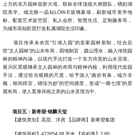
上方的东方园林低密大境。联袂全球顶级大师团队，镌刻湖
院美学。城北唯一晶钻LOW-E玻璃幕墙，刷新城市美学地
标。配套艺术架空层、私人会所、智慧生活、定制服务等，
为城市高知阶层打造私属湖院生活印象。
项目传承未央宫“引湖入园”的皇家园林形制，结合后
世“文人园林”的山水布局，因地制宜，掇山理水，融入传统园
林的精神内涵，以现代手法打造一个东方诗意的山水灵境。
展示区景观继承文人园林的布局与精神内核，利用现代造园
手法，通过恰当规模的尺度，给予游人“曲折有条，端方非
额，相间得宜，错综为妙”的空间感受，形成“一廊七境”的景
观布局，使人置身诗画之美的山水灵境当中。
项目五：新希望·锦麟天玺
【建筑类别】高层、洋房 【品牌商】新希望集团
【建筑面积】472654.08 平米 【容积率】2.80