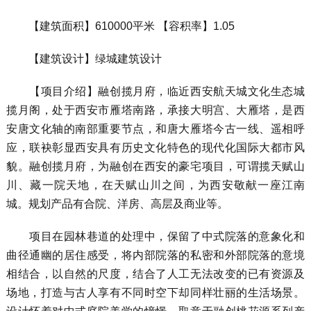
【建筑面积】610000平米 【容积率】1.05
【建筑设计】绿城建筑设计
【项目介绍】融创揽月府，临近西安航天城文化生态城
揽月阁，处于西安市雁塔南路，承接大明宫、大雁塔，是西
安唐文化轴的南部重要节点，和唐大雁塔今古一线、遥相呼
应，联袂彰显西安具有历史文化特色的现代化国际大都市风
貌。融创揽月府，为融创在西安的豪宅项目，可谓揽天赋山
川、藏一院天地，在天赋山川之间，为西安敬献一座江南
城。规划产品有合院、洋房、高层及商业等。
项目在园林巷道的处理中，保留了中式院落的意象化和
曲径通幽的居住感受，将内部院落的私密和外部院落的意境
相结合，以自然的尺度，结合了人工无法改变的已有资源及
场地，打造与古人享有不同时空下却同样壮丽的生活场景。