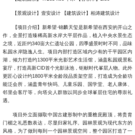
【景观设计】壹安设计 【建筑设计】柏涛建筑设计
【项目介绍】新希望·锦麟天玺是新希望在西安的开山之
作，全景打造臻稀高新水岸大平层作品，植入中央水景生态
之境，近距约340亩大仁遗址公园，四季盛景时时不同，品味
私园水岸隐逸人生。项目内部打造区域内少有的千平园区内
湖，倾力打造约1300平米光影艺术生活馆，涵盖私园观景私
宴厅，打造高新CID首个光影泳池，钜献时代峯层人物。此外
更匠心设计约1800平米全龄段品质架空层，打造成为全龄功
能泛会所，涵盖青年快吗、儿童乐园、国学堂、老人康体、
邻里会客厅等，向塔尖人群致以同步全球峯层住宅的尊崇礼
遇。
项目外立面撷取中国古建形制中的重檐庑殿顶，将贵胄
门楣之礼悉数表达，尽显归家礼序。园林景观为现代东方的
风格，为了做到每到一个园林景观空间，整个园区打造了一