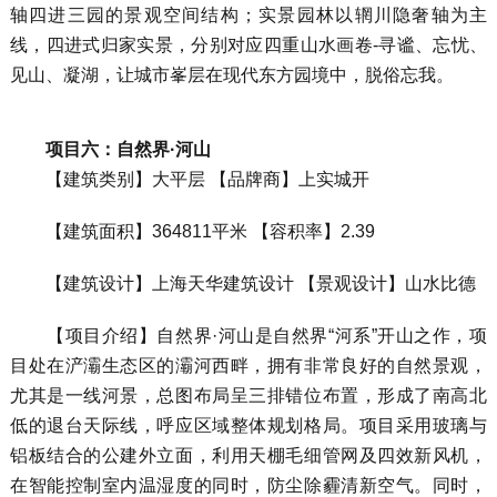
轴四进三园的景观空间结构；实景园林以辋川隐奢轴为主
线，四进式归家实景，分别对应四重山水画卷-寻谧、忘忧、
见山、凝湖，让城市峯层在现代东方园境中，脱俗忘我。
项目六：自然界·河山
【建筑类别】大平层 【品牌商】上实城开
【建筑面积】364811平米 【容积率】2.39
【建筑设计】上海天华建筑设计 【景观设计】山水比德
【项目介绍】自然界·河山是自然界“河系”开山之作，项
目处在浐灞生态区的灞河西畔，拥有非常良好的自然景观，
尤其是一线河景，总图布局呈三排错位布置，形成了南高北
低的退台天际线，呼应区域整体规划格局。项目采用玻璃与
铝板结合的公建外立面，利用天棚毛细管网及四效新风机，
在智能控制室内温湿度的同时，防尘除霾清新空气。同时，