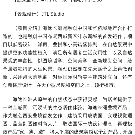
【景观设计】JTL Studio
【项目介绍】海逸长洲是融创中国和华侨城地产合作打
造的，也是融创中国布局西咸新区沣东新城的首发钜作，项
目以低密设计，洋房、叠拼和小高错落排列，在自然景观中
提供更多功能性植入，满足所有居者生活实用性，以及自然
景观的丰富性，以园境哲学、空间美学，全新规划空间，给
予居者独特的人生风景。融创仍然要在先天赋予之上再做创
新，采用超大落地窗，对标国际时尚美学建筑外立面，还有
创新横厅设计，在大户型尺度和空间之上，领衔楼市。
海逸长洲从原生的自然状态中获得灵感，为居者提供了
一种全感官、沉浸式的生态居住体验。海逸长洲叠境产品，
作为融创西安叠境首发之作，建筑采用玻璃面，实现视觉通
透，晶莹剔透如时尚大片，取法国际一线设计理念，再现极
致产品“宽、薄、透”，将大平层的建筑美感赋予新产品，开西