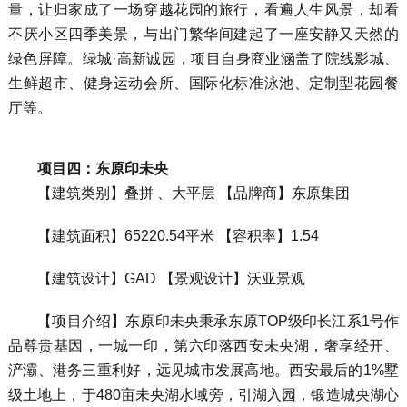
量，让归家成了一场穿越花园的旅行，看遍人生风景，却看
不厌小区四季美景，与出门繁华间建起了一座安静又天然的
绿色屏障。绿城·高新诚园，项目自身商业涵盖了院线影城、
生鲜超市、健身运动会所、国际化标准泳池、定制型花园餐
厅等。
项目四：东原印未央
【建筑类别】叠拼 、大平层 【品牌商】东原集团
【建筑面积】65220.54平米 【容积率】1.54
【建筑设计】GAD 【景观设计】沃亚景观
【项目介绍】东原印未央秉承东原TOP级印长江系1号作
品尊贵基因，一城一印，第六印落西安未央湖，奢享经开、
浐灞、港务三重利好，远见城市发展高地。西安最后的1%墅
级土地上，于480亩未央湖水域旁，引湖入园，锻造城央湖心