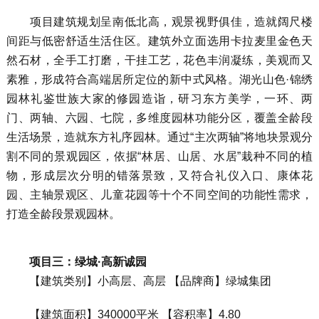
项目建筑规划呈南低北高，观景视野俱佳，造就阔尺楼
间距与低密舒适生活住区。建筑外立面选用卡拉麦里金色天
然石材，全手工打磨，干挂工艺，花色丰润凝练，美观而又
素雅，形成符合高端居所定位的新中式风格。湖光山色·锦绣
园林礼鉴世族大家的修园造诣，研习东方美学，一环、两
门、两轴、六园、七院，多维度园林功能分区，覆盖全龄段
生活场景，造就东方礼序园林。通过“主次两轴”将地块景观分
割不同的景观园区，依据“林居、山居、水居”栽种不同的植
物，形成层次分明的错落景致，又符合礼仪入口、康体花
园、主轴景观区、儿童花园等十个不同空间的功能性需求，
打造全龄段景观园林。
项目三：绿城·高新诚园
【建筑类别】小高层、高层 【品牌商】绿城集团
【建筑面积】340000平米 【容积率】4.80