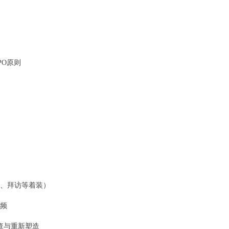
O原则
、拜访等着装）
频
查与重新塑造