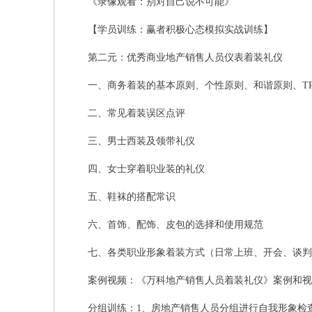
《录像观看：别对自己说不可能》
【学员训练：赢者积极心态模拟实战训练】
第二元：优秀商业地产销售人员仪表着装礼仪
一、商务着装的基本原则、个性原则、和谐原则、TP
二、常见着装误区点评
三、男士西装及领带礼仪
四、女士穿着职业装的礼仪
五、鞋袜的搭配常识
六、首饰、配饰、皮包的选择和使用规范
七、各类职业形象着装方式（日常上班、开会、谈判
案例视频：《万科地产销售人员着装礼仪》案例和视
分组训练：1、房地产销售人员分组进行自我形象检