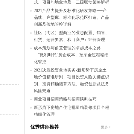
式、项目勾地拿地及一二级联动策略解析
2021产品力提升及标准化研发策略──产
品线、户型库、标准化示范区打造、产品
创新及落地管控详解
社区（街区）型商业的业态配置、销售、
租赁、运营要素、和（商户）经营管理
成本策划与前置管理的卓越成本之路
—“微利时代”房企成本、招采全过程精细
化管控
2021决胜投资拿地实务-新形势下房企土
地价值精准研判、项目投资风险关键点识
别、投资精确测算方法、融资创新及法务
风险规避
商业项目招商策略与招商谈判技巧
新形势下房地产住宅批量精装修项目全程
精细化管理
优秀讲师推荐
更多
>