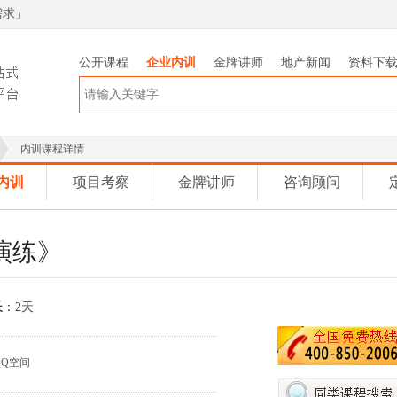
需求
」
公开课程
企业内训
金牌讲师
地产新闻
资料下
内训课程详情
内训
项目考察
金牌讲师
咨询顾问
演练》
长
：2天
QQ空间