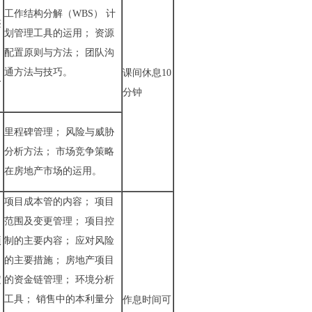
工作结构分解（WBS） 计
整
划管理工具的运用； 资源
配置原则与方法； 团队沟
通方法与技巧。
课间休息10
一
分钟
：
里程碑管理； 风险与威胁
分析方法； 市场竞争策略
在房地产市场的运用。
项目成本管的内容； 项目
范围及变更管理； 项目控
项
制的主要内容； 应对风险
的主要措施； 房地产项目
定
的资金链管理； 环境分析
工具； 销售中的本利量分
作息时间可