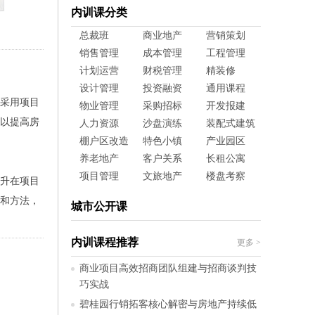
内训课分类
总裁班
商业地产
营销策划
销售管理
成本管理
工程管理
计划运营
财税管理
精装修
设计管理
投资融资
通用课程
采用项目
物业管理
采购招标
开发报建
以提高房
人力资源
沙盘演练
装配式建筑
棚户区改造
特色小镇
产业园区
养老地产
客户关系
长租公寓
项目管理
文旅地产
楼盘考察
升在项目
和方法，
城市公开课
内训课程推荐
更多
>
商业项目高效招商团队组建与招商谈判技
巧实战
碧桂园行销拓客核心解密与房地产持续低