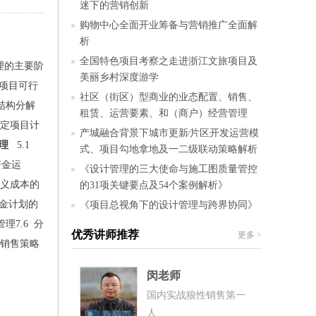
迷下的营销创新
购物中心全面开业筹备与营销推广全面解
析
全国特色项目考察之走进浙江文旅项目及
管理的主要阶
美丽乡村深度游学
1 项目可行
社区（街区）型商业的业态配置、销售、
作结构分解
租赁、运营要素、和（商户）经营管理
 制定项目计
产城融合背景下城市更新∕片区开发运营模
理
5.1
式、项目勾地拿地及一二级联动策略解析
资金运
《设计管理的三大使命与施工图质量管控
定义成本的
的31项关键要点及54个案例解析》
资金计划的
《项目总视角下的设计管理与跨界协同》
理7.6 分
优秀讲师推荐
更多
>
屋销售策略
闵老师
国内实战狼性销售第一
人