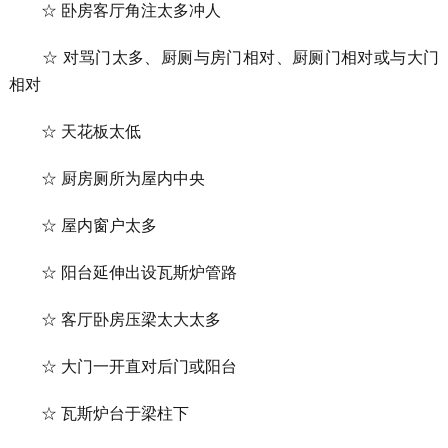
☆ 卧房客厅角注太多冲人
☆ 对骂门太多、厨厕与房门相对、厨厕门相对或与大门
相对
☆ 天花板太低
☆ 厨房厕所为屋内中央
☆ 屋内窗户太多
☆ 阳台延伸出设瓦斯炉管路
☆ 客厅卧房压梁太大太多
☆ 大门一开直对后门或阳台
☆ 瓦斯炉台于梁柱下