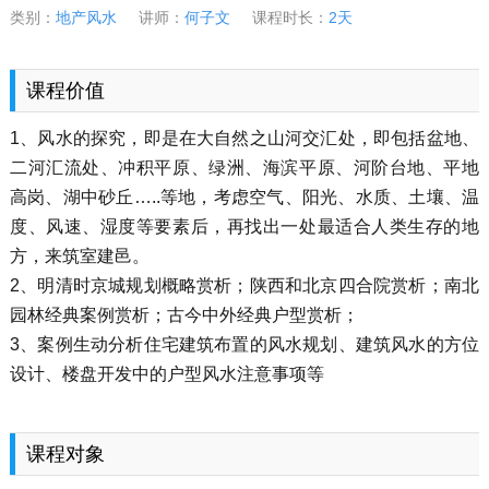
类别：
地产风水
讲师：
何子文
课程时长：
2天
课程价值
1、风水的探究，即是在大自然之山河交汇处，即包括盆地、
二河汇流处、冲积平原、绿洲、海滨平原、河阶台地、平地
高岗、湖中砂丘…..等地，考虑空气、阳光、水质、土壤、温
度、风速、湿度等要素后，再找出一处最适合人类生存的地
方，来筑室建邑。
2、明清时京城规划概略赏析；陕西和北京四合院赏析；南北
园林经典案例赏析；古今中外经典户型赏析；
3、案例生动分析住宅建筑布置的风水规划、建筑风水的方位
设计、楼盘开发中的户型风水注意事项等
课程对象