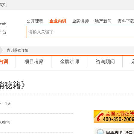
需求
」
公开课程
企业内训
金牌讲师
地产新闻
资料下
内训课程详情
内训
项目考察
金牌讲师
咨询顾问
销秘籍》
长
：1天
QQ空间