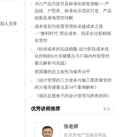
2021产品力提升及标准化研发策略──产
品线、户型库、标准化示范区打造、产品
创新及落地管控详解
划人员等
成本策划与前置管理的卓越成本之路
—“微利时代”房企成本、招采全过程精细
化管控
《砍掉成本的实战精髓-设计阶段成本优
化控制的6大关键重点与15项内外部管控
要点解析与实战》
曾国藩的忠义血性与修齐治平
《设计管理的三大使命与施工图质量管控
的31项关键要点及54个案例解析》
《项目总视角下的设计管理与跨界协同》
优秀讲师推荐
更多
>
张老师
资深房地产投融资和战